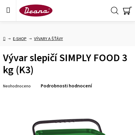
Přejít
na
obsah
Hledat
NÁ
KO
Domů
E-SHOP
VÝVARY A ŠŤÁVY
Vývar slepičí SIMPLY FOOD 3
kg (K3)
Průměrné
Podrobnosti hodnocení
Neohodnoceno
hodnocení
produktu
je
0,0
z 5
hvězdiček.