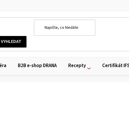
éra
B2B e-shop DRANA
Recepty
Certifikát IF