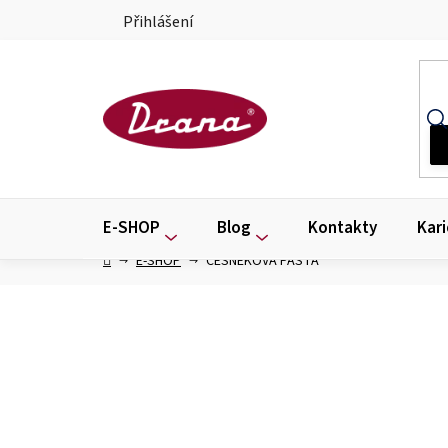
Přejít
Přihlášení
na
obsah
E-SHOP
Blog
Kontakty
Kari
Domů
E-SHOP
ČESNEKOVÁ PASTA