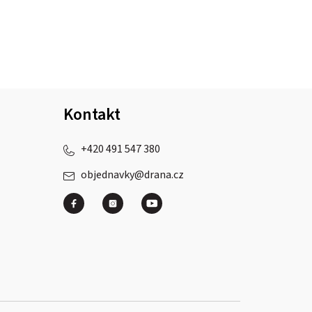
Kontakt
+420 491 547 380
objednavky
@
drana.cz